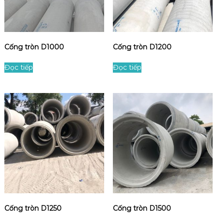
c
t
t
s
h
ẵ
é
n
p
Cống tròn D1000
Cống tròn D1200
Đọc tiếp
Đọc tiếp
Cống tròn D1250
Cống tròn D1500