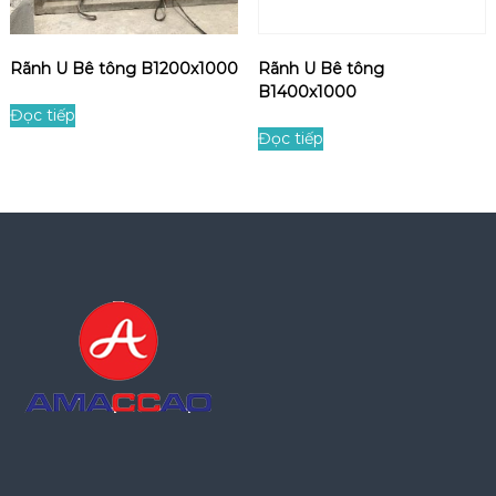
c
t
t
s
h
ẵ
Rãnh U Bê tông B1200x1000
Rãnh U Bê tông
é
B1400x1000
n
p
Đọc tiếp
Đọc tiếp