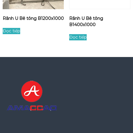
c
t
t
s
h
ẵ
Rãnh U Bê tông B1200x1000
Rãnh U Bê tông
é
B1400x1000
n
p
Đọc tiếp
Đọc tiếp