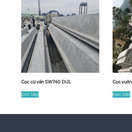
Cọc cừ ván SW740 DƯL
Cọc vuô
Đọc tiếp
Đọc tiếp