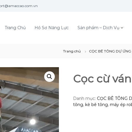
ort@amaccao.com.vn
Trang Chủ
Hồ Sơ Năng Lực
Sản phẩm – Dịch Vụ
Trang chủ
CỌC BÊ TÔNG DỰ ỨNG
Cọc cừ vá
Danh mục:
CỌC BÊ TÔNG 
tông
,
kè bê tông
,
máy ép ro