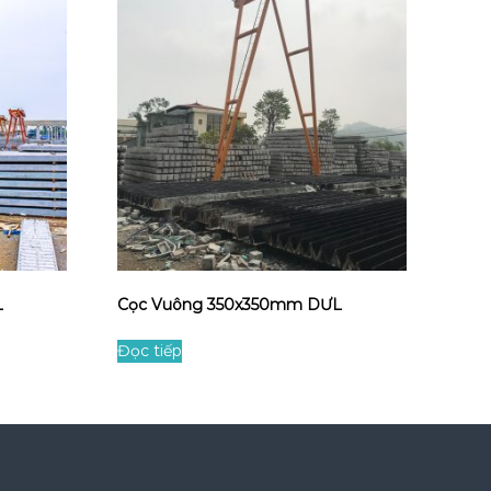
L
Cọc Vuông 350x350mm DƯL
Đọc tiếp