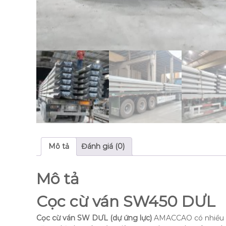
Mô tả
Đánh giá (0)
Mô tả
Cọc cừ ván SW450 DƯL
Cọc cừ ván SW DƯL (dự ứng lực)
AMACCAO có nhiều tín