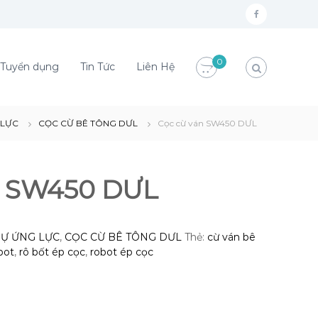
f
a
c
0
Tuyển dụng
Tin Tức
Liên Hệ
e
b
o
 LỰC
CỌC CỪ BÊ TÔNG DƯL
Cọc cừ ván SW450 DƯL
o
k
n SW450 DƯL
DỰ ỨNG LỰC
,
CỌC CỪ BÊ TÔNG DƯL
Thẻ:
cừ ván bê
bot
,
rô bốt ép cọc
,
robot ép cọc