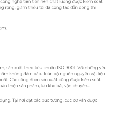
h công nghệ tiên tiến nên chất lượng được kiểm soát
ng rộng, giảm thiểu tối đa công tác dẫn dòng thi
Nam.
ệm, sản xuất theo tiêu chuẩn ISO 9001. Với những yêu
 phẩm không đảm bảo. Toàn bộ nguồn nguyên vật liệu
xuất. Các công đoạn sản xuất cũng được kiểm soát
hoàn thiện sản phẩm, lưu kho bãi, vận chuyển…
ụng. Tại nơi đặt các bức tường, cọc cừ ván được