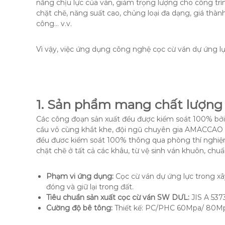
năng chịu lực của ván, giảm trọng lượng cho công trìn
chặt chẽ, năng suất cao, chủng loại đa dạng, giá thàn
công… v.v.
Vì vậy, việc ứng dụng công nghệ cọc cừ ván dự ứng lự
1. Sản phẩm mang chất lượng
Các công đoạn sản xuất đều được kiểm soát 100% bởi 
cầu vô cùng khắt khe, đội ngũ chuyên gia AMACCAO l
đều đươc kiểm soát 100% thông qua phòng thí nghiệm
chặt chẽ ở tất cả các khâu, từ vệ sinh ván khuôn, chu
Phạm vi ứng dụng:
Cọc cừ ván dự ứng lực trong xâ
đóng và giữ lại trong đất.
Tiêu chuẩn sản xuất cọc cừ ván SW DƯL:
JIS A 5373
Cường độ bê tông:
Thiết kế: PC/PHC 60Mpa/ 80Mp