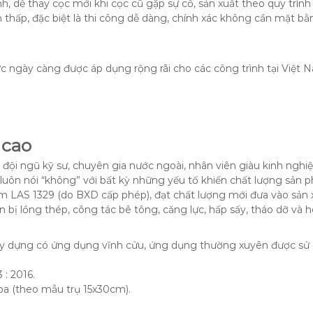
h, dễ thay cọc mới khi cọc cũ gặp sự cố, sản xuất theo quy trìn
h thấp, đặc biệt là thi công dễ dàng, chính xác không cần mặt bằ
c ngày càng được áp dụng rộng rãi cho các công trình tại Việt 
 cao
đội ngũ kỹ sư, chuyên gia nước ngoài, nhân viên giàu kinh nghi
uôn nói “không” với bất kỳ những yếu tố khiến chất lượng sản
 LAS 1329 (do BXD cấp phép), đạt chất lượng mới đưa vào sản 
ẩn bị lồng thép, công tác bê tông, căng lực, hấp sấy, tháo dỡ và 
y dựng có ứng dụng vĩnh cửu, ứng dụng thường xuyên được sử d
 : 2016.
a (theo mẫu trụ 15x30cm).